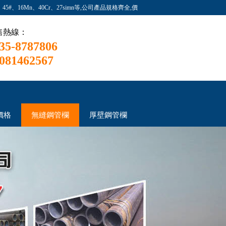
、16Mn、40Cr、27simn等,公司產品規格齊全,價
售熱線：
35-8787806
081462567
價格
無縫鋼管欄
厚壁鋼管欄