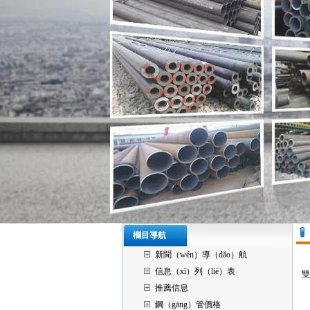
欄目導航
新聞（wén）導（dǎo）航
信息（xī）列（liè）表
雙
推薦信息
鋼（gāng）管價格