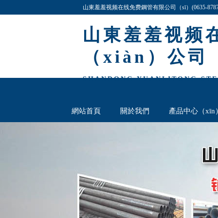
山東羞羞视频在线免费鋼管有限公司（sī）(0635-87
格最低,歡迎谘詢與洽談!
山東羞羞视频
（xiàn）公司
SHANDONG YUANLITONG STEE
網站首頁
關於我們
產品中心（xīn
聯係（xì）我們