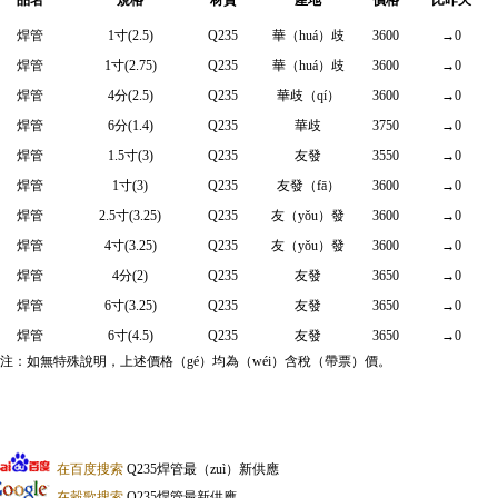
品名
規格
材質
產地
價格
比昨天
焊管
1寸(2.5)
Q235
華（huá）歧
3600
→0
焊管
1寸(2.75)
Q235
華（huá）歧
3600
→0
焊管
4分(2.5)
Q235
華歧（qí）
3600
→0
焊管
6分(1.4)
Q235
華歧
3750
→0
焊管
1.5寸(3)
Q235
友發
3550
→0
焊管
1寸(3)
Q235
友發（fā）
3600
→0
焊管
2.5寸(3.25)
Q235
友（yǒu）發
3600
→0
焊管
4寸(3.25)
Q235
友（yǒu）發
3600
→0
焊管
4分(2)
Q235
友發
3650
→0
焊管
6寸(3.25)
Q235
友發
3650
→0
焊管
6寸(4.5)
Q235
友發
3650
→0
注：如無特殊說明，上述價格（gé）均為（wéi）含稅（帶票）價。
在百度搜索
Q235焊管最（zuì）新供應
在穀歌搜索
Q235焊管最新供應