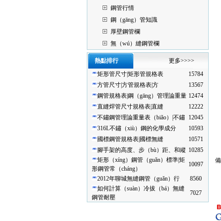
鋼管行情
鋼（gāng）管知識
厚壁鋼管欄
無（wú）縫鋼管欄
熱點排行
更多>>>>
矩形管尺寸|矩形管規格表
15784
方管尺寸|方管規格表|方
13567
鋼管規格表|鋼（gāng）管理論重量
12474
直縫焊管尺寸規格表|直縫
12222
不鏽鋼管理論重量表（biǎo）|不鏽
12045
316L不鏽（xiù）鋼的化學成分
10593
國標鋼管規格表|國標無縫
10571
腳手架的高度、步（bù）距、和縱
10285
矩形（xíng）鋼管（guǎn）標準|矩
備
10097
形鋼管常（cháng）
2012年聊城無縫鋼管（guǎn）行
8560
如何計算（suàn）冷拔（bá）無縫
7027
鋼管耐壓