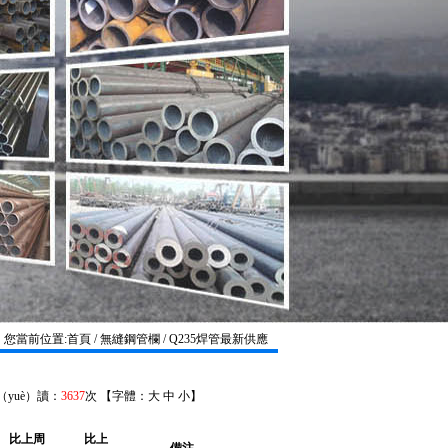
您當前位置:
首頁
/ 無縫鋼管欄 / Q235焊管最新供應
閱（yuè）讀：
3637
次 【字體：
大
中
小
】
比上周
比上