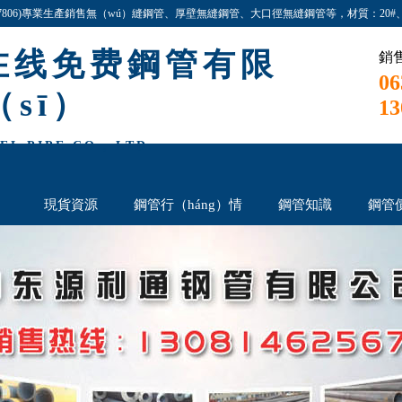
87806)專業生產銷售無（wú）縫鋼管、厚壁無縫鋼管、大口徑無縫鋼管等，材質：20#、45#
在线免费鋼管有限
銷
06
（sī）
13
L PIPE CO., LTD.
）
現貨資源
鋼管行（háng）情
鋼管知識
鋼管