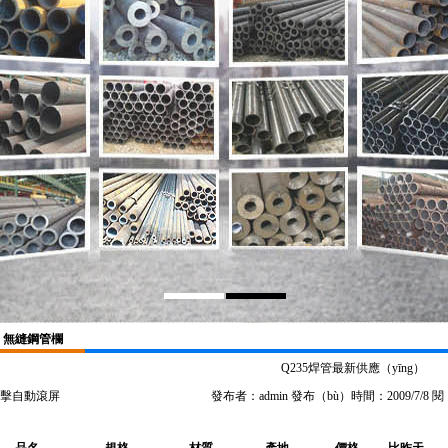
無縫鋼管欄
Q235焊管最新供應（yīng）
擊自動滾屏
發布者：admin 發布（bù）時間：2009/7/8 