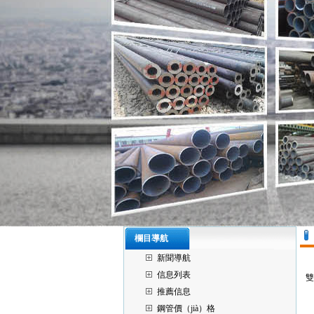
欄目導航
新聞導航
信息列表
雙
推薦信息
鋼管價（jià）格