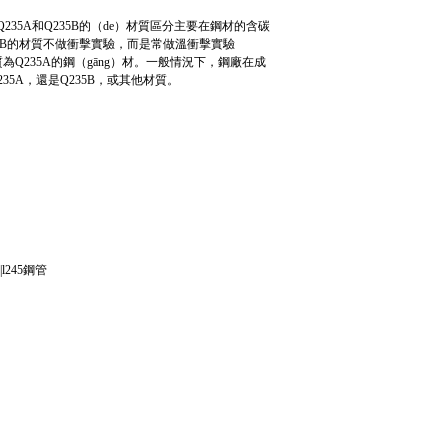
Q235A和Q235B的（de）材質區分主要在鋼材的含碳
；Q235B的材質不做衝擊實驗，而是常做溫衝擊實驗
為Q235A的鋼（gāng）材。一般情況下，鋼廠在成
5A，還是Q235B，或其他材質。
l245鋼管