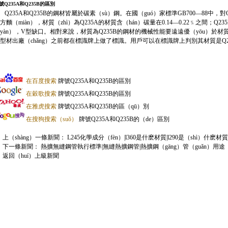
號Q235A和Q235B的區別
235A和Q235B的鋼材皆屬於碳素（sù）鋼。在國（guó）家標準GB700—88中，對
方麵（miàn），材質（zhì）為Q235A的材質含（hán）碳量在0.14—0.22﹪之間
yàn），V型缺口。相對來說，材質為Q235B的鋼材的機械性能要遠遠優（yōu）於材質
型材出廠（chǎng）之前都在標識牌上做了標識。用戶可以在標識牌上判別其材質是Q23
在百度搜索
牌號Q235A和Q235B的區別
在穀歌搜索
牌號Q235A和Q235B的區別
在雅虎搜索
牌號Q235A和Q235B的區（qū）別
在搜狗搜索（suǒ）
牌號Q235A和Q235B的（de）區別
上（shàng）一條新聞：
L245化學成分（fèn）|l360是什麽材質|l290是（shì）什麽材質|
下一條新聞：
熱擴無縫鋼管執行標準|無縫熱擴鋼管|熱擴鋼（gāng）管（guǎn）用途
返回（huí）上級新聞