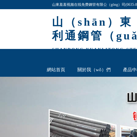
山東羞羞视频在线免费鋼管有限公（gōng）司(0635-8
司產品規格齊全,價格最低,歡迎谘詢（xún）與洽談!
山（shān）東
利通鋼管（gu
SHANDONG YUANLITONG STEE
網站首頁
關於我（wǒ）們
產品中