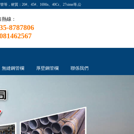
材質：20#、45#、16Mn、40Cr、27simn等,公
售熱線：
35-8787806
081462567
無縫鋼管欄
厚壁鋼管欄
聯係我們