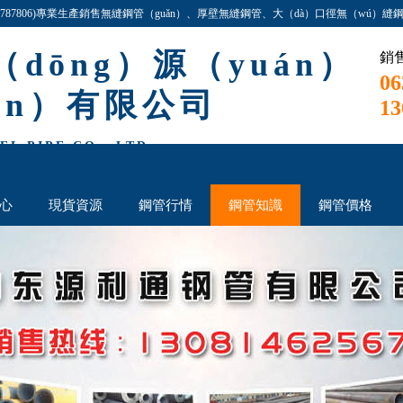
787806)專業生產銷售無縫鋼管（guǎn）、厚壁無縫鋼管、大（dà）口徑無（wú）縫鋼管等，
（dōng）源（yuán）
銷
06
ǎn）有限公司
13
L PIPE CO., LTD.
心
現貨資源
鋼管行情
鋼管知識
鋼管價格