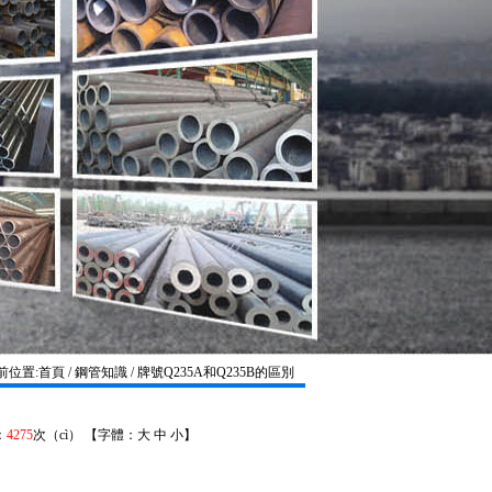
前位置:
首頁
/ 鋼管知識 / 牌號Q235A和Q235B的區別
：
4275
次（cì） 【字體：
大
中
小
】