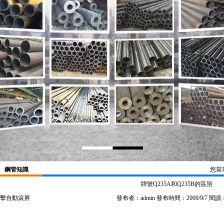
鋼管知識
您當
牌號Q235A和Q235B的區別
擊自動滾屏
發布者：admin 發布時間：2009/9/7 閱讀