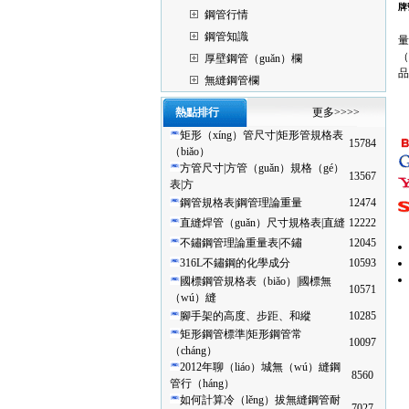
牌
鋼管行情
Q
鋼管知識
量
（
厚壁鋼管（guǎn）欄
品
無縫鋼管欄
熱點排行
更多>>>>
矩形（xíng）管尺寸|矩形管規格表
15784
（biǎo）
方管尺寸|方管（guǎn）規格（gé）
13567
表|方
鋼管規格表|鋼管理論重量
12474
直縫焊管（guǎn）尺寸規格表|直縫
12222
不鏽鋼管理論重量表|不鏽
12045
316L不鏽鋼的化學成分
10593
國標鋼管規格表（biǎo）|國標無
10571
（wú）縫
腳手架的高度、步距、和縱
10285
矩形鋼管標準|矩形鋼管常
10097
（cháng）
2012年聊（liáo）城無（wú）縫鋼
8560
管行（háng）
如何計算冷（lěng）拔無縫鋼管耐
7027