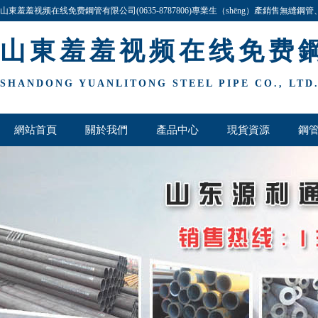
山東羞羞视频在线免费鋼管有限公司(0635-8787806)專業生（shēng）產銷售無縫鋼管、
（pǐn）規格齊全,價格最低,歡迎谘詢與洽談!
山東羞羞视频在线免费
SHANDONG YUANLITONG STEEL PIPE CO., LTD
網站首頁
關於我們
產品中心
現貨資源
鋼
聯係我們