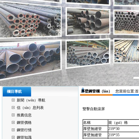
厚壁鋼管欄（lán）
您當前位置:
首
欄目導航
新聞（wén）導航
信（xìn）息列表
雙擊自動滾屏
推薦信息
鋼管價格
名稱
規（guī）格
厚壁無縫管
219*30
鋼管行情
厚壁無縫管
219*35
鋼管知識