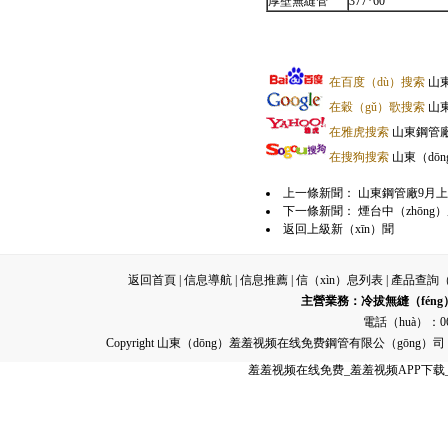
厚壁無縫管
377*60
在百度（dù）搜索
山東
在穀（gǔ）歌搜索
山東
在雅虎搜索
山東鋼管廠9
在搜狗搜索
山東（dōn
上一條新聞：
山東鋼管廠9月上旬
下一條新聞：
煙台中（zhōng
返回上級新（xīn）聞
返回首頁
|
信息導航
|
信息推薦
|
信（xìn）息列表
|
產品查詢（
主營業務：
冷拔無縫（fén
電話（huà）：063
Copyright 山東（dōng）羞羞视频在线免费鋼管有限公（gōng）
羞羞视频在线免费_羞羞视频APP下载