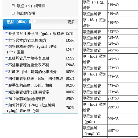
厚壁（bì）無
219*40
厚壁（bì）鋼管欄
縫管
無縫鋼管欄
厚壁無縫管
219*45
厚（hòu）壁無
熱點（diǎn）排行
更多
219*50
縫管
>>>>
厚壁無縫管
245*30
矩形管尺寸|矩形管（guǎn）規格表
15784
厚壁無縫管
245*35
方管尺寸|方管規格表|方
13567
厚壁無縫管
245*40
鋼管規格表|鋼管（guǎn）理論
12474
厚壁無縫管
245*45
（lùn）重量
厚（hòu）壁無
直縫焊管尺寸規格表|直縫
12222
245*50
縫管
不鏽鋼管理論重量表|不鏽
12045
厚壁無縫管
273*30
316L不（bú）鏽鋼的化學成分
10593
厚（hòu）壁無
273*35
國標鋼管規格表（biǎo）|國標無縫
10571
縫管
腳手架的高度、步距、和縱
10285
厚壁無縫管
273*40
矩形鋼管標準|矩形鋼管常
10097
厚壁無縫管
273*45
厚壁無縫管
273*50
2012年聊城無縫鋼管行
8560
厚（hòu）壁無
如何計算冷（lěng）拔無縫鋼
299*30
7026
縫管
（gāng）管耐壓（yā）
厚壁無縫管
299*35
（guǎn）
厚壁無縫
299*40
（féng）管