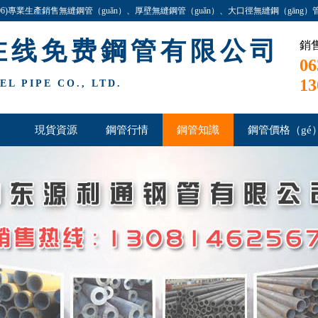
806)專業生產銷售無縫鋼管（guǎn）、厚壁無縫鋼管（guǎn）、大口徑無縫鋼（gāng）管等，材
谘詢與洽談!
在线免费鋼管有限公司
銷
06
13
L PIPE CO., LTD.
）
現貨資源
鋼管行情
鋼管知識
鋼管價格（gé