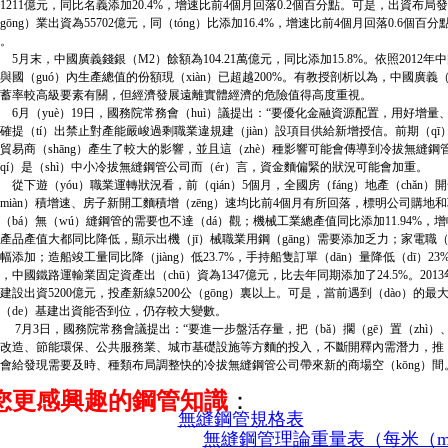
31211億元，同比名義添加20.4%，增速比前4個月回落0.2個百分點。可是，出資布局
gōng）業出資為55702億元，同（tóng）比添加16.4%，增速比前4個月回落0.6個百分
。
月末，中國廣義錢銀（M2）餘額為104.21萬億元，同比添加15.8%。依照2012年中
與國（guó）內生產總值的份額現（xiàn）已超越200%。有教授剖析以為，中國廣義（
蓄率較高級要素有關，但經濟發展遠離實體經濟的危險值得高度重視。
月（yuè）19日，國務院常務會（huì）議提出：“要優化金融資源配置，用好增
確提（tí）出禁止對產能嚴峻過剩職業違規建（jiàn）設項目供給新增授信。前期（qī）
貿易商（shāng）產生了較大的影響，並且這（zhè）種影響可能會傳導到冷拔無縫鋼管
qí）是（shì）中小冷拔無縫鋼管公司而（ér）言，資金麵偏緊的狀況可能會加重。
下遊（yóu）職業運轉狀況看，前（qián）5個月，全國房（fáng）地產（chǎn）
miàn）積增速、房子新開工麵積增（zēng）速均比前4個月有所回落，標明公司購地
（bá）無（wú）縫鋼管的需要也不達（dá）觀；機械工業總產值同比添加11.94%，
產品產值大都同比降低，顯示出機（jī）械職業用鋼（gāng）需要添加乏力；家電職（
幅添加；造船竣工量同比降（jiàng）低23.7%，手持船隻訂單（dān）量降低（dī）
，中國鐵路運輸業固定資產出（chū）資為1347億元，比去年同期添加了24.5%。201
建設出資5200億元，投產新線5200公（gōng）裏以上。可是，當前遇到（dào）的
（de）基建出資能否到位，仍存較大變數。
月3日，國務院常務會議提出：“要進一步盤活存量，把（bǎ）擱（gē）置（zhì）、
改造、節能環保、公共服務業、城市基礎設施等方麵的投入，不斷開釋內需潛力，推（tuī）
會給發現需要及時、種類布局調整快的冷拔無縫鋼管公司帶來新的商場空（kōng）間
您更感興趣的鋼管知識
：
無縫鋼管規格表
無縫鋼管理論重量表（每米（m