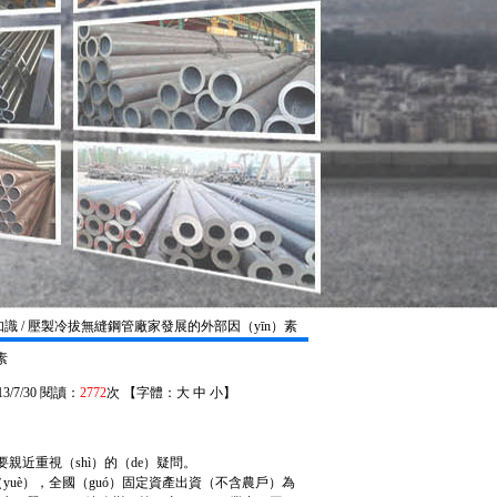
知識 / 壓製冷拔無縫鋼管廠家發展的外部因（yīn）素
素
/7/30 閱讀：
2772
次 【字體：
大
中
小
】
親近重視（shì）的（de）疑問。
yuè），全國（guó）固定資產出資（不含農戶）為