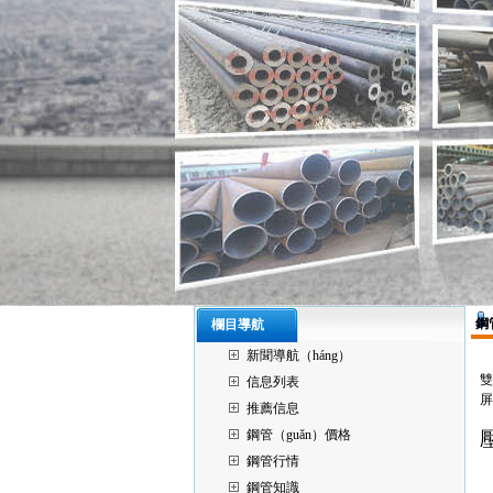
鋼
欄目導航
新聞導航（háng）
雙
信息列表
屏
推薦信息
鋼管（guǎn）價格
當
鋼管行情
從
鋼管知識