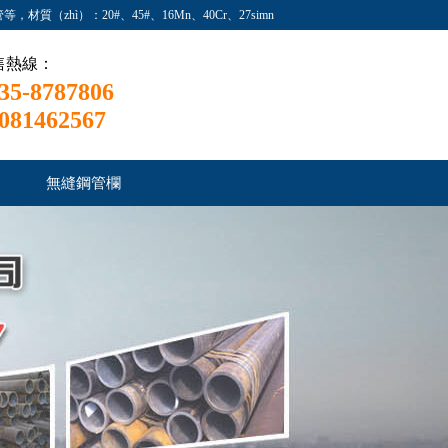
質（zhì）：20#、45#、16Mn、40Cr、27simn
售熱線：
35-8787806
081462567
）
無縫鋼管欄