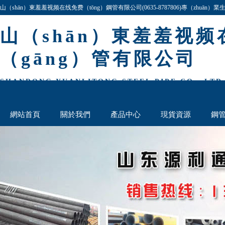
山（shān）東羞羞视频在线免费（tōng）鋼管有限公司(0635-8787806)專（zhu
（zhì）：20#、45#、16Mn、40Cr、27simn等,公（gōng）司產品規格齊全,價格最低（
山（shān）東羞羞视
（gāng）管有限公司
SHANDONG YUANLITONG STEEL PIPE CO., LTD
網站首頁
關於我們
產品中心
現貨資源
鋼
厚壁鋼管（guǎn）欄
聯（lián）係我們