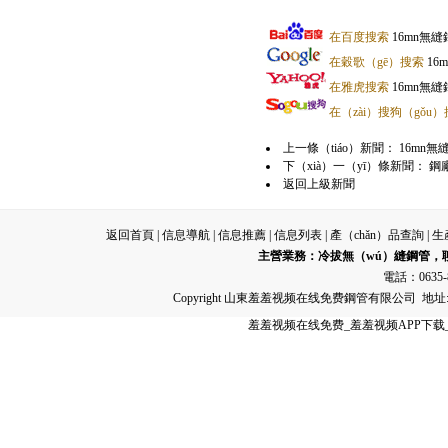
在百度搜索
16mn無縫
在穀歌（gē）搜索
16
在雅虎搜索
16mn無縫
在（zài）搜狗（gǒu
上一條（tiáo）新聞：
16mn
下（xià）一（yī）條新聞：
鋼
返回上級新聞
返回首頁
|
信息導航
|
信息推薦
|
信息列表
|
產（chǎn）品查詢
|
生
主營業務：
冷拔無（wú）縫鋼管
，
電話：0635-8
Copyright 山東羞羞视频在线免费鋼管有限公司 
羞羞视频在线免费_羞羞视频APP下载