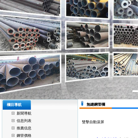
無縫鋼管欄
欄目導航
新聞導航
信息列表
雙擊自動滾屏
推薦信息
鋼管價格