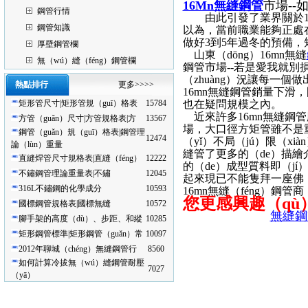
16Mn無縫鋼管
市場--
鋼管行情
由此引發了業界關於16m
鋼管知識
以為，當前職業能夠正處在
做好3到5年過冬的預備，
厚壁鋼管欄
山東（dōng）16mn無縫
無（wú）縫（féng）鋼管欄
鋼管市場--若是愛我就別損
（zhuàng）況讓每一
熱點排行
更多>>>>
16mn無縫鋼管銷量下滑，
矩形管尺寸|矩形管規（guī）格表
15784
也在疑問規模之內。
近來許多16mn無縫鋼管廠
方管（guǎn）尺寸|方管規格表|方
13567
場，大口徑方矩管雖不是
鋼管（guǎn）規（guī）格表|鋼管理
12474
（yǐ）不局（jú）限（xi
論（lùn）重量
縫管了更多的（de）描
直縫焊管尺寸規格表|直縫（féng）
12222
的（de）成型質料即（jí
不鏽鋼管理論重量表|不鏽
12045
起來現已不能隻拜一座佛，
316L不鏽鋼的化學成分
10593
16mn無縫（féng）鋼
您更感興趣（qù
國標鋼管規格表|國標無縫
10572
無縫鋼
腳手架的高度（dù）、步距、和縱
10285
矩形鋼管標準|矩形鋼管（guǎn）常
10097
2012年聊城（chéng）無縫鋼管行
8560
如何計算冷拔無（wú）縫鋼管耐壓
7027
（yā）