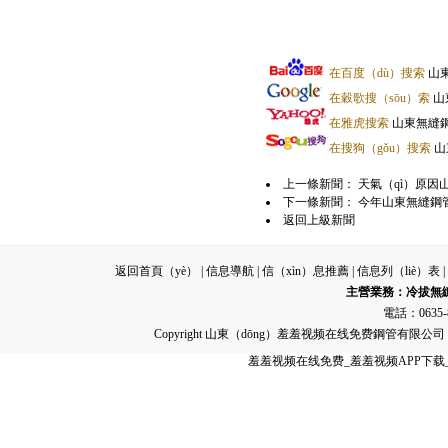
在百度（dù）搜索
山東
在穀歌搜（sōu）索
山
在雅虎搜索
山東無縫鋼
在搜狗（gǒu）搜索
山
上一條新聞：
天氣（qì）原因
下一條新聞：
今年山東無縫鋼管（
返回上級新聞
返回首頁（yè）
|
信息導航
|
信（xìn）息推薦
|
信息列（liè）表
|
主營業務：
冷拔無
電話：0635-8
Copyright 山東（dōng）羞羞视频在线免费鋼管有限
羞羞视频在线免费_羞羞视频APP下载