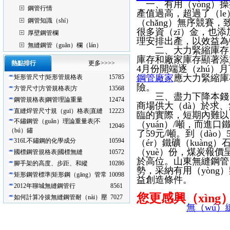
一、有用（yòng）
鋼管行情
產值過高，超過了（le
鋼管知識（shí）
（chǎng）無序競賽
很多資（zī）金，也
厚壁鋼管欄
理安排出產，以效益為
無縫鋼管（guǎn）欄（lán）
二、大力緊縮庫存。因
庫存和廠家庫存顯著添
熱點排行
更多>>>>
4月份開端逐（zhú）
鋼管廠家
應大力緊縮庫
矩形管尺寸|矩形管規格表
15785
險。
方管尺寸|方管規格表|方
13568
三、盡力下降本錢，尤
鋼管規格表|鋼管理論重量
12474
商場供大（dà）於求
直縫焊管尺寸規（guī）格表|直縫
12223
臨的實際，短期內難以（
不鏽鋼管（guǎn）理論重量表|不
（yuán）/噸，而進口
12046
（bú）鏽
了59元/噸。到（dào
316L不鏽鋼的化學成分
10594
（ér）鐵礦（kuàng
（yuè）份，煤炭報價
國標鋼管規格表|國標無縫
10572
於高位。山東無縫鋼管（
腳手架的高度、步距、和縱
10286
勢，采納有用（yòng
矩形鋼管標準|矩形鋼（gāng）管常
10098
益創造條件。
2012年聊城無縫鋼管行
8561
您更感興（xìn
如何計算冷拔無縫鋼管耐（nài）壓
7027
無（wú）