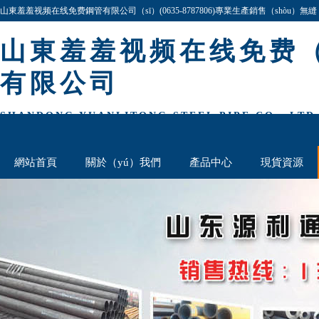
山東羞羞视频在线免费鋼管有限公司（sī）(0635-8787806)專業生產銷售（shòu）無縫
司產品規格齊全,價格最低（dī）,歡迎谘詢與洽談!
山東羞羞视频在线免费（
有限公司
SHANDONG YUANLITONG STEEL PIPE CO., LTD
網站首頁
關於（yú）我們
產品中心
現貨資源
厚壁鋼管欄
聯係我們