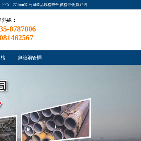
0Cr、27simn等,公司產品規格齊全,價格最低,歡迎谘
售熱線：
35-8787806
081462567
）格
無縫鋼管欄