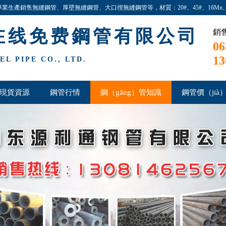
6)專業生產銷售無縫鋼管、厚壁無縫鋼管、大口徑無縫鋼管等，材質：20#、45#、16Mn、4
在线免费鋼管有限公司
銷
06
13
L PIPE CO., LTD.
現貨資源
鋼管行情
鋼（gāng）管知識
鋼管價（jià