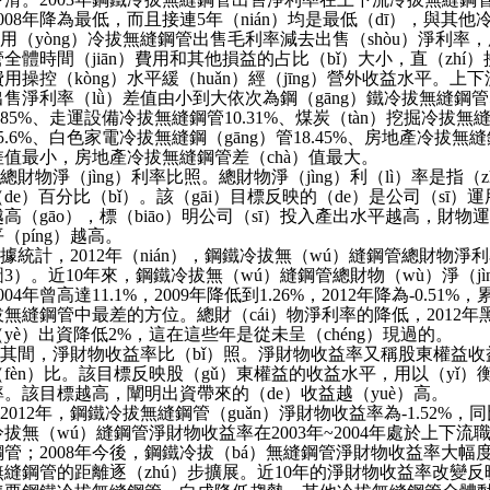
2008年降為最低，而且接連5年（nián）均是最低（dī），與
用（yòng）冷拔無縫鋼管出售毛利率減去出售（shòu）淨利率
管全體時間（jiān）費用和其他損益的占比（bǐ）大小，直（zhí
費用操控（kòng）水平緩（huǎn）經（jīng）營外收益水平。
出售淨利率（lǜ）差值由小到大依次為鋼（gāng）鐵冷拔無縫鋼管
9.85%、走運設備冷拔無縫鋼管10.31%、煤炭（tàn）挖掘冷拔無
15.6%、白色家電冷拔無縫鋼（gāng）管18.45%、房地產冷拔無縫
差值最小，房地產冷拔無縫鋼管差（chà）值最大。
總財物淨（jìng）利率比照。總財物淨（jìng）利（lì）率是指
（de）百分比（bǐ）。該（gāi）目標反映的（de）是公司（s
越高（gāo），標（biāo）明公司（sī）投入產出水平越高，財物
（píng）越高。
據統計，2012年（nián），鋼鐵冷拔無（wú）縫鋼管總財物淨利率
圖3）。近10年來，鋼鐵冷拔無（wú）縫鋼管總財物（wù）淨（j
004年曾高達11.1%，2009年降低到1.26%，2012年降為-0.5
拔無縫鋼管中最差的方位。總財（cái）物淨利率的降低，2012年
（yè）出資降低2%，這在這些年是從未呈（chéng）現過的。
其間，淨財物收益率比（bǐ）照。淨財物收益率又稱股東權益收
（fèn）比。該目標反映股（gǔ）東權益的收益水平，用以（yǐ）
率。該目標越高，闡明出資帶來的（de）收益越（yuè）高。
2012年，鋼鐵冷拔無縫鋼管（guǎn）淨財物收益率為-1.52%，
冷拔無（wú）縫鋼管淨財物收益率在2003年~2004年處於上下
鋼管；2008年今後，鋼鐵冷拔（bá）無縫鋼管淨財物收益率大幅度降
無縫鋼管的距離逐（zhú）步擴展。近10年的淨財物收益率改變反