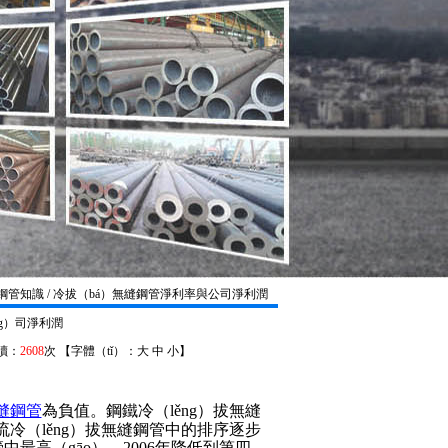
 鋼管知識 / 冷拔（bá）無縫鋼管淨利率與公司淨利潤
ng）司淨利潤
閱讀：
2608
次 【字體（tǐ）：
大
中
小
】
縫鋼管
為負值。鋼鐵冷（lěng）拔無縫
下流冷（lěng）拔無縫鋼管中的排序逐步
最高（gāo），2006年降低到第四，