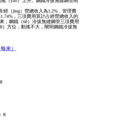
搖（yáo）上升。鋼鐵冷拔無縫鋼管閱
（jīng）營總收入為1.2%，管理費
入為1.74%，三項費用算計占經營總收入的
3年以來，鋼鐵（tiě）冷拔無縫鋼管三項費用
（dī）方位，動搖不大，闡明鋼鐵冷拔無
（每米）
潤
g）長