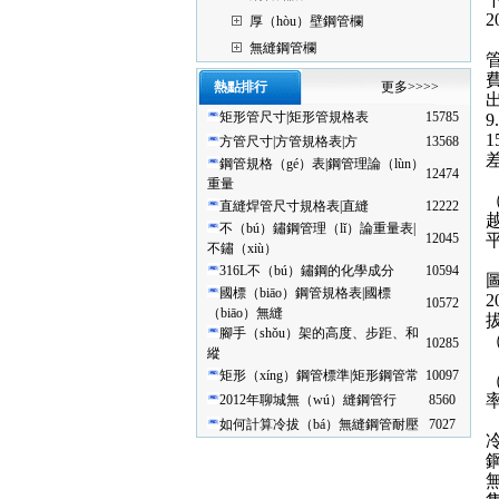
厚（hòu）壁鋼管欄
無縫鋼管欄
熱點排行
更多>>>>
矩形管尺寸|矩形管規格表
15785
方管尺寸|方管規格表|方
13568
鋼管規格（gé）表|鋼管理論（lùn）
12474
重量
直縫焊管尺寸規格表|直縫
12222
不（bú）鏽鋼管理（lǐ）論重量表|
12045
平
不鏽（xiù）
316L不（bú）鏽鋼的化學成分
10594
國標（biāo）鋼管規格表|國標
2
10572
（biāo）無縫
腳手（shǒu）架的高度、步距、和
10285
縱
矩形（xíng）鋼管標準|矩形鋼管常
10097
2012年聊城無（wú）縫鋼管行
8560
如何計算冷拔（bá）無縫鋼管耐壓
7027