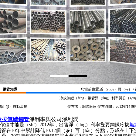
鋼管知識
您當前位置:
首（shǒu）頁（yè）
/
冷拔無縫（féng）鋼管淨（jìng）利率與公（gō
擊（jī）自動滾屏
發布者：鋼管廠家 發布時間：2013/8/14 
冷拔無縫鋼管
淨利率與公司淨利潤
償債才能是（shì）2012年，出售淨（jìng）利率隻要鋼鐵冷拔
無
鋼管在10年中累計降低10.12個（gè）百（bǎi）分點，形成在上
下滑。2003年鋼鐵冷拔無縫鋼管出售淨利率在上下流冷拔無縫鋼管中