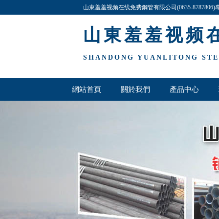
山東羞羞视频在线免费鋼管有限公司(0635-878780
詢與洽談（tán）!
山東羞羞视频
SHANDONG YUANLITONG STEE
網站首頁
關於我們
產品中心
厚壁（bì）鋼管（guǎn）欄
聯係我們