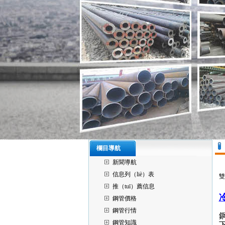
欄目導航
新聞導航
信息列（liè）表
雙
推（tuī）薦信息
鋼管價格
鋼管行情
鋼管知識