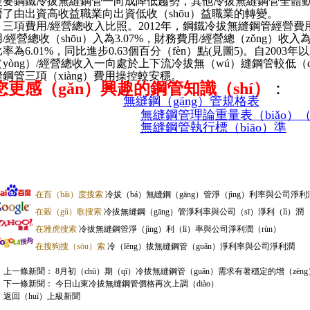
隻要鋼鐵冷拔無縫鋼管一向成降低趨勢，其他冷拔無縫鋼管全體動
曆了由出資高收益職業向出資低收（shōu）益職業的轉變。
三項費用/經營總收入比照。2012年，鋼鐵冷拔無縫鋼管經營費用/經
用/經營總收（shōu）入為3.07%，財務費用/經營總（zǒng）收
比率為6.01%，同比進步0.63個百分（fèn）點(見圖5)。自200
（yòng）/經營總收入一向處於上下流冷拔無（wú）縫鋼管較低
縫鋼管三項（xiàng）費用操控較安穩。
您更感（gǎn）興趣的鋼管知識（shí）
：
無縫鋼（gāng）管規格表
無縫鋼管理論重量表（biǎo）
無縫鋼管執行標（biāo）準
在百（bǎi）度搜索
冷拔（bá）無縫鋼（gāng）管淨（jìng）利率與公司淨利
在穀（gǔ）歌搜索
冷拔無縫鋼（gāng）管淨利率與公司（sī）淨利（lì）潤
在雅虎搜索
冷拔無縫鋼管淨（jìng）利（lì）率與公司淨利潤（rùn）
在搜狗搜（sōu）索
冷（lěng）拔無縫鋼管（guǎn）淨利率與公司淨利潤
上一條新聞：
8月初（chū）期（qī）冷拔無縫鋼管（guǎn）需求有著穩定的增（zēn
下一條新聞：
今日山東冷拔無縫鋼管價格再次上調（diào）
返回（huí）上級新聞