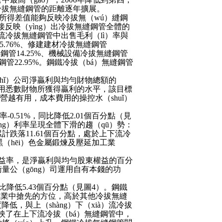
其他冷拔無縫鋼管的距離逐年擴展。
，所得差值能夠反映冷拔無（wú）縫鋼
）接反映（yìng）出冷拔無縫鋼管全體的
上下流冷拔無縫鋼管中出售毛利（lì）率與
5.76%、修建建材冷拔無縫鋼管
縫鋼管14.25%、機械設備冷拔無縫鋼管
鋼管22.95%。鋼鐵冷拔（bá）無縫鋼管
（zhǐ）公司淨贏利與均勻財物總額的
ī）運用悉數財物所獲得贏利的水平，該目標
運營越有用，成本費用的操控水（shuǐ）
-0.51%，同比降低2.01個百分點（見
ìng）利率呈現全體下滑的趨（qū）勢：
1%，累計跌落11.61個百分點，處於上下流冷
黑（hēi）色金屬鍛煉及壓延加工業
益率，是淨贏利與均勻股東權益的百分
衡量公（gōng）司運用自有本錢的功
同比降低5.43個百分點（見圖4）。鋼鐵
流職業中搶先的方位，高於其他冷拔無縫
低，與上（shàng）下（xià）流冷拔
映了在上下流冷拔（bá）無縫鋼管中，