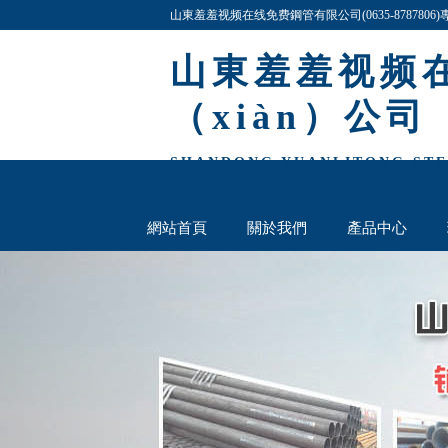
山東羞羞视频在线免费鋼管有限公司(0635-878780
低,歡迎（yíng）谘詢與（yǔ）洽談!
山東羞羞视频
（xiàn）公司
SHANDONG YUANLITONG STEE
網站首頁
關於我們
產品中心
聯係我們