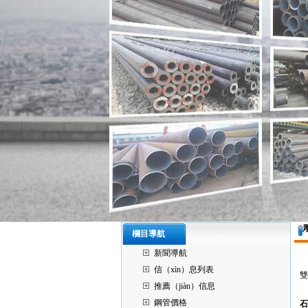
欄目導航
新聞導航
信（xìn）息列表
雙
推薦（jiàn）信息
鋼管價格
石