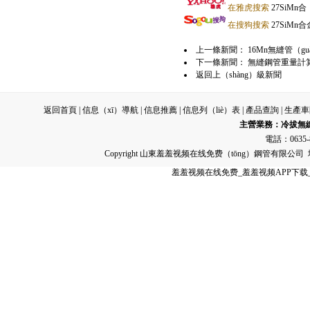
在雅虎搜索
27SiMn
在搜狗搜索
27SiMn
上一條新聞：
16Mn無縫管（g
下一條新聞：
無縫鋼管重量計
返回上（shàng）級新聞
返回首頁
|
信息（xī）導航
|
信息推薦
|
信息列（liè）表
|
產品查詢
|
生產車間
主營業務：
冷拔無
電話：0635-8
Copyright 山東羞羞视频在线免费（tōng）鋼管有限公
羞羞视频在线免费_羞羞视频APP下载