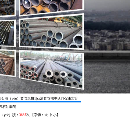
-5CT石油（yóu）套管規格1|石油套管標準|API石油套管
API石油套管
 閱（yuè）讀：
3665
次 【字體：
大
中
小
】