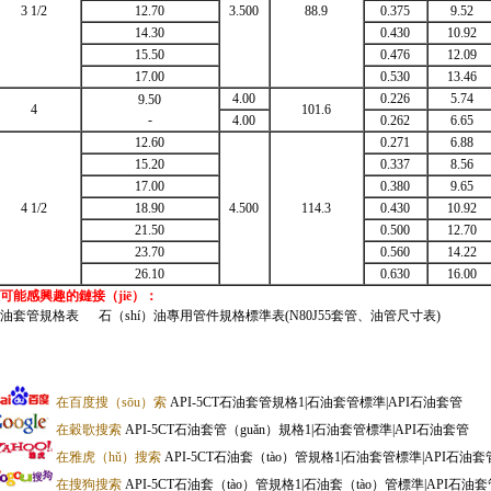
3 1/2
12.70
3.500
88.9
0.375
9.52
14.30
0.430
10.92
15.50
0.476
12.09
17.00
0.530
13.46
4.00
0.226
5.74
9.50
4
101.6
-
4.00
0.262
6.65
12.60
0.271
6.88
15.20
0.337
8.56
17.00
0.380
9.65
4 1/2
18.90
4.500
114.3
0.430
10.92
21.50
0.500
12.70
23.70
0.560
14.22
26.10
0.630
16.00
可能感興趣的鏈接（jiē）：
石油套管規格表
石（shí）油專用管件規格標準表(N80J55套管、油管尺寸表)
在百度搜（sōu）索
API-5CT石油套管規格1|石油套管標準|API石油套管
在穀歌搜索
API-5CT石油套管（guǎn）規格1|石油套管標準|API石油套管
在雅虎（hǔ）搜索
API-5CT石油套（tào）管規格1|石油套管標準|API石油套
在搜狗搜索
API-5CT石油套（tào）管規格1|石油套（tào）管標準|API石油套