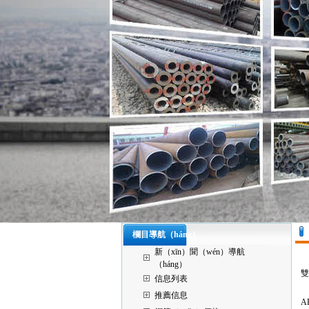
欄目導航（háng）
新（xīn）聞（wén）導航
（háng）
雙
信息列表
推薦信息
A