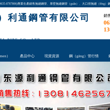
35-8787806)專業生產銷售無縫鋼管、厚壁無縫鋼管（guǎn）、大口徑無縫（féng）鋼管（
gé）齊全,價格最低,歡迎谘詢（xún）與（yǔ）洽談!
n）利通鋼管有限公司
銷售
06
13
L PIPE CO., LTD.
men）
產品中心
現貨資源
鋼（gāng）管行情