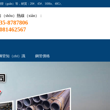
guǎn）等，材質：20#、45#、16Mn、40Cr、
（shòu）熱線（xiàn）：
35-8787806
081462567
鋼管知（zhī）識
鋼管價格