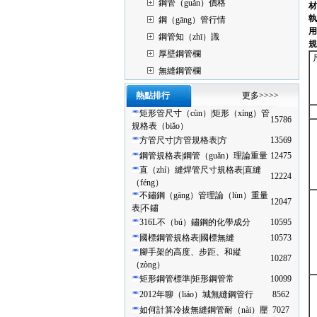
鋼管（guǎn）價格
材
執
鋼（gāng）管行情
用
鋼管知（zhī）識
規
厚壁鋼管欄
無縫鋼管欄
熱點排行
更多>>>>
矩形管尺寸（cùn）|矩形（xíng）管
15786
規格表（biǎo）
方管尺寸|方管規格表|方
13569
鋼管規格表|鋼管（guǎn）理論重量
12475
直（zhí）縫焊管尺寸規格表|直縫
12224
（féng）
不鏽鋼（gāng）管理論（lùn）重量
12047
表|不鏽
316L不（bú）鏽鋼的化學成分
10595
國標鋼管規格表|國標無縫
10573
腳手架的高度、步距、和縱
10287
（zòng）
矩形鋼管標準|矩形鋼管常
10099
2012年聊（liáo）城無縫鋼管行
8562
如何計算冷拔無縫鋼管耐（nài）壓
7027