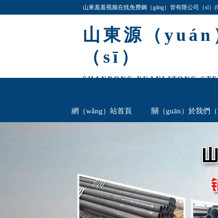
山東羞羞视频在线免费鋼（gāng）管有限公司（sī）(06
27simn等（děng）,公司產品（pǐn）規（guī）格（
山東源（yuá
（sī）
SHANDONG YUANLITONG STEE
網（wǎng）站首頁
關（guān）於我們（
無縫鋼管欄
厚壁鋼管欄
聯係我們