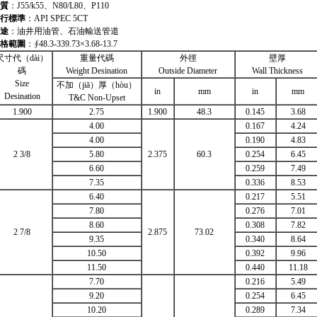
質
：J55/k55、N80/L80、P110
行標準
：API SPEC 5CT
途
：油井用油管、石油輸送管道
格範圍
：∮48.3-339.73×3.68-13.7
尺寸代（dài）
重量代碼
外徑
壁厚
碼
Weight Desination
Outside Diameter
Wall Thickness
Size
不加（jiā）厚（hòu）
in
mm
in
mm
Desination
T&C Non-Upset
1.900
2.75
1.900
48.3
0.145
3.68
4.00
0.167
4.24
4.00
0.190
4.83
2 3/8
5.80
2.375
60.3
0.254
6.45
6.60
0.259
7.49
7.35
0.336
8.53
6.40
0.217
5.51
7.80
0.276
7.01
8.60
0.308
7.82
2 7/8
2.875
73.02
9.35
0.340
8.64
10.50
0.392
9.96
11.50
0.440
11.18
7.70
0.216
5.49
9.20
0.254
6.45
10.20
0.289
7.34