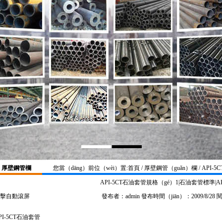
厚壁鋼管欄
您當（dāng）前位（wèi）置:
首頁
/ 厚壁鋼管（guǎn）欄 / API
API-5CT石油套管規格（gé）1|石油套管標準|
擊自動滾屏
發布者：admin 發布時間（jiān）：2009/8/28
PI-5CT石油套管