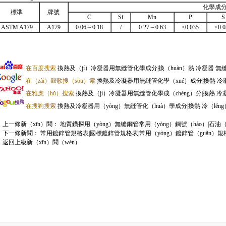
化學成
標準
牌號
C
Si
Mn
P
S
ASTM A179
A179
0.06～0.18
/
0.27～0.63
≤0.035
≤0.0
在百度搜索
換熱及（jí）冷凝器用無縫管化學成分|換（huàn）熱 冷凝器 無
在（zài）穀歌搜（sōu）索
換熱及冷凝器用無縫管化學（xué）成分|換熱 冷
在雅虎（hǔ）搜索
換熱及（jí）冷凝器用無縫管化學成（chéng）分|換熱 冷凝
在搜狗搜索
換熱及冷凝器用（yòng）無縫管化（huà）學成分|換熱 冷（lěn
上一條新（xīn）聞：
地質鑽探用（yòng）無縫鋼管常用（yòng）鋼號（hào）|石
下一條新聞：
常用鍍鋅管規格表|國標鍍鋅管規格表|常用（yòng）鍍鋅管（guǎn）規
返回上級新（xīn）聞（wén）