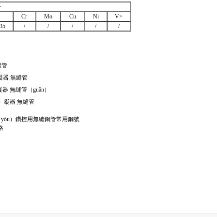
分
Cr
Mo
Cu
Ni
V>
35
/
/
/
/
/
縫管
凝器 無縫管
器 無縫管（guǎn）
g）凝器 無縫管
油（yóu）鑽控用無縫鋼管常用鋼號
格