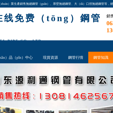
)專（zhuān）業生產銷售無縫鋼管（guǎn）、厚壁無縫鋼管、大（dà）口徑無縫鋼管等，材質：2
线免费（tōng）鋼管
銷售
06
13
L PIPE CO., LTD.
hǎn）品（pǐn）中心
現貨資源
鋼管行情
鋼管知識