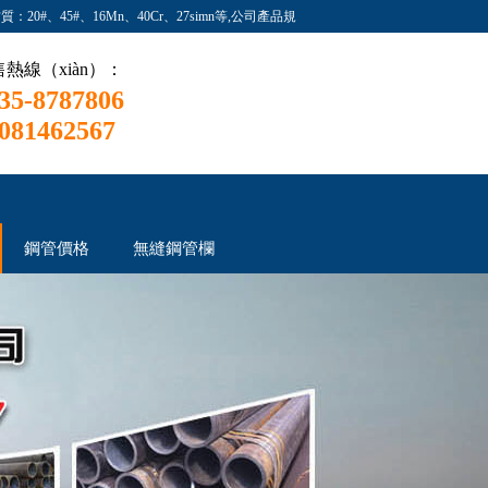
0#、45#、16Mn、40Cr、27simn等,公司產品規
熱線（xiàn）：
35-8787806
081462567
鋼管價格
無縫鋼管欄