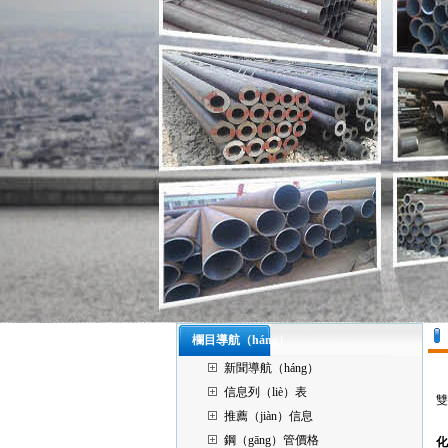
欄目導航（háng）
新聞導航（háng）
信息列（liè）表
雙
推薦（jiàn）信息
鋼（gāng）管價格
化