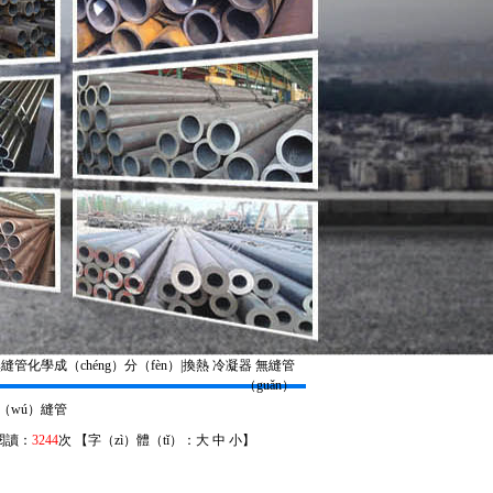
無縫管化學成（chéng）分（fèn）|換熱 冷凝器 無縫管
（guǎn）
（wú）縫管
 閱讀：
3244
次 【字（zì）體（tǐ）：
大
中
小
】