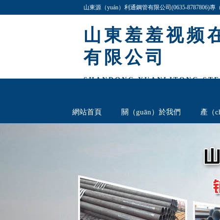
山東源（yuán）利通鋼管有限公司(0635-8787806
格（gé）齊全,價格（gé）最低,歡迎谘詢與洽談!
山東羞羞视频在
有限公司
SHANDONG YUANLITONG STEE
網站首頁
關（guān）於我們
產（c
厚壁鋼管欄
聯係我們