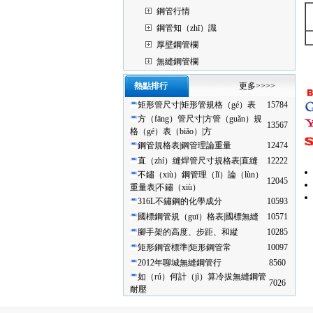
鋼管行情
鋼管知（zhī）識
厚壁鋼管欄
無縫鋼管欄
熱點排行
更多>>>>
矩形管尺寸|矩形管規格（gé）表
15784
方（fāng）管尺寸|方管（guǎn）規
13567
格（gé）表（biǎo）|方
鋼管規格表|鋼管理論重量
12474
直（zhí）縫焊管尺寸規格表|直縫
12222
不鏽（xiù）鋼管理（lǐ）論（lùn）
12045
重量表|不鏽（xiù）
316L不鏽鋼的化學成分
10593
國標鋼管規（guī）格表|國標無縫
10571
腳手架的高度、步距、和縱
10285
矩形鋼管標準|矩形鋼管常
10097
2012年聊城無縫鋼管行
8560
如（rú）何計（jì）算冷拔無縫鋼管
7026
耐壓