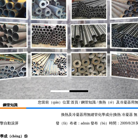
您當前（qián）位置:
首頁
/ 鋼管知識 / 換熱（rè）及冷凝器用
鋼管知識
換熱及冷凝器用無縫管化學成分|換熱 冷凝器 無
擊自動滾屏
發（fā）布者：admin 發布（bù）時間：2009/8/28
學成（chéng）份