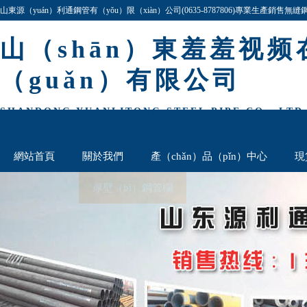
山東源（yuán）利通鋼管有（yǒu）限（xiàn）公司(0635-8787806)專業生產銷售
格齊全,價格最低,歡迎（yíng）谘詢與洽談!
山（shān）東羞羞视
（guǎn）有限公司
SHANDONG YUANLITONG STEEL PIPE CO., LTD
網站首頁
關於我們
產（chǎn）品（pǐn）中心
現
無縫鋼管欄
厚壁（bì）鋼管欄
聯係我們