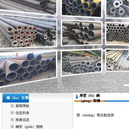
厚壁（bì）鋼
欄（lán）目導航
（gāng）管欄
新聞導航
信息列表
雙（shuāng）擊自動滾屏
推薦信息
鋼管（guǎn）價格