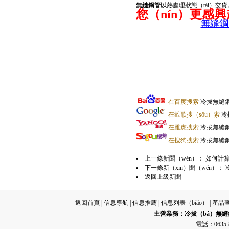
無縫鋼管
以熱處理狀態（tài）交貨
您（nín）更感
無縫鋼
在百度搜索
冷拔無縫鋼
在穀歌搜（sōu）索
冷
在雅虎搜索
冷拔無縫
在搜狗搜索
冷拔無縫
上一條新聞（wén）：
如何計算
下一條新（xīn）聞（wén）：
返回上級新聞
返回首頁
|
信息導航
|
信息推薦
|
信息列表（biǎo）
|
產品
主營業務：
冷拔（bá）無縫
電話：0635-8