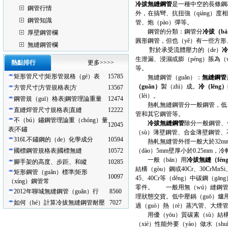
冷拔無縫鋼管
是一種中空的長條鋼材
鋼管行情
外，在搞彎、抗扭強（qiáng）
鋼管知識
管、炮（pào）彈等。
鋼管的分類：鋼管分
冷拔（b
厚壁鋼管欄
圓形鋼管，但也（yě）有一些方形、
無縫鋼管欄
對於承受流體壓力的（de）
冷
生泄漏、浸濕或膨（péng）脹為（
熱點排行
更多>>>>
等。
矩形管尺寸|矩形管規格（gé）表
15785
無縫鋼管（guǎn）：
無縫鋼管
（guǎn）
製（zhì）成。
冷（lěng
方管尺寸|方管規格表|方
13567
（lèi）。
鋼管規（guī）格表|鋼管理論重量
12474
熱軋無縫鋼管分一般鋼管，低、中（
直縫焊管尺寸規格表|直縫
12222
管和其它鋼管等。
不（bú）鏽鋼管理論重（chóng）量
冷拔無縫鋼管
除分一般鋼管、
12045
表|不鏽
（sù）薄壁鋼管、合金薄壁鋼管
316L不鏽鋼的（de）化學成分
10594
熱軋無縫管外徑一般大於32mm，壁
國標鋼管規格表|國標無縫
10572
（dào）5mm壁厚小於0.25mm
一般（bān）用
冷拔無縫（fén
腳手架的高度、步距、和縱
10285
結構（gòu）鋼或40Cr、30Cr
矩形鋼管（guǎn）標準|矩形
10097
45、40Cr等（děng）中碳鋼（g
（xíng）鋼管常
零件。 一般用無（wú）縫鋼管要
2012年聊城無縫鋼管（guǎn）行
8560
理狀態交貨。低中壓鍋（guō）爐
如何（hé）計算冷拔無縫鋼管耐壓
7027
過（guò）熱（rè）蒸汽管、大煙管
用優（yōu）質碳素（sù）結構
（xiè）性能外要（yào）做水（s