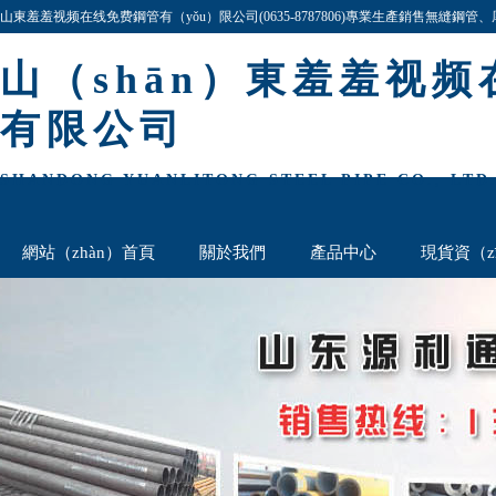
山東羞羞视频在线免费鋼管有（yǒu）限公司(0635-8787806)專業生產銷售無縫鋼管、厚
規格齊全,價格最低,歡迎谘詢與洽談!
山（shān）東羞羞视
有限公司
SHANDONG YUANLITONG STEEL PIPE CO., LTD
網站（zhàn）首頁
關於我們
產品中心
現貨資（z
厚壁鋼管（guǎn）欄
聯係我們