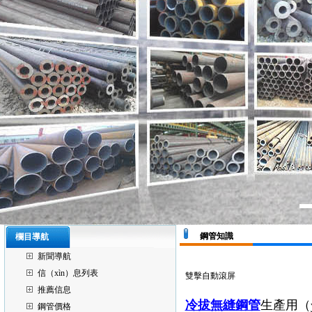
鋼管知識
欄目導航
新聞導航
信（xìn）息列表
雙擊自動滾屏
推薦信息
冷拔無縫鋼管
生產用（
鋼管價格