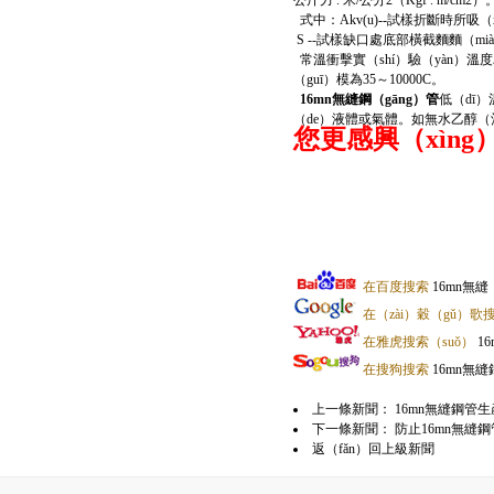
公斤力 . 米/公分2（Kgf . m/cm
式中：Akv(u)--試樣折斷時所吸（x
S --試樣缺口處底部橫截麵麵（mià
常溫衝擊實（shí）驗（yàn）溫度為
（guī）模為35～10000C。
16mn無縫鋼（gāng）管
低（dī
（de）液體或氣體。如無水乙醇（
您更感興（xìn
在百度搜索
16mn無
在（zài）穀（gǔ）歌
在雅虎搜索（suǒ）
1
在搜狗搜索
16mn無縫
上一條新聞：
16mn無縫鋼管
下一條新聞：
防止16mn無縫
返（fǎn）回上級新聞