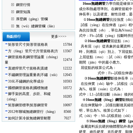
16mn無縫鋼管
力學功能是確保16
鋼管行情
成分和熱處理準則。在鋼管規範中，依
鋼管知識
伸長率）以及硬度、耐性目標，還
厚壁鋼（gāng）管欄
①
16mn無縫鋼管
抗拉強度（dù
試樣（yàng）在拉伸過（guò）
無（wú）縫鋼管欄（lán）
為抗拉強度（σb），單位為N/mm
式中：Fb--試樣（yàng）拉斷時
熱點排行
更多>>>>
②
16mn無縫鋼管
屈從點（σs）
矩形管尺寸|矩形管規格表
15784
具有屈（qū）從表象的金屬資料
方（fāng）管尺寸|方管規格表|方
13567
時，則應區（qū）別上、下屈從點。
鋼管規格表|鋼管理論重（chóng）
上屈從點（σsu）：試（shì）樣
12474
量
期間（jiān）中的最小應力。
屈從點的核算公式為：
直縫焊管尺寸規格表|直縫
12222
式中：Fs--試樣拉伸過程中屈
不鏽鋼管理論重量表|不鏽（xiù）
12045
③
16mn無縫鋼管
斷後伸長率（
316L不鏽鋼的化學成分
10593
在拉伸實（shí）驗中，試樣拉（l
國標鋼管規格表|國標無縫
10572
為%。核算（suàn）公式為：
腳手架的高度、步距、和縱
式中：L1--試樣拉斷（duàn）後的
10285
（zòng）
④
16mn無縫（féng）鋼管
斷麵縮
矩形鋼管標準|矩形鋼管常
10097
在拉伸實驗中，試樣拉斷後其縮徑處
明，單位為%。核算公式如下：
2012年聊城無縫鋼管行（háng）
8560
式（shì）中：S0--試樣原始（sh
如何計算冷拔無縫鋼管耐壓
7027
⑤
16mn無縫（féng）鋼管（gu
金屬資料反抗硬的物體壓陷外表的才
硬度、維氏硬度、肖氏硬度、顯微（w