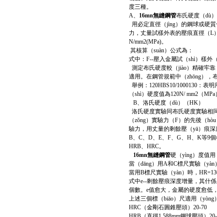
度三種。
A、
16mn無縫鋼管
布氏硬度（dù）
用必定直徑（jìng）的鋼球或硬質
力，丈量試樣外表的壓痕直徑（L）
N/mm2(MPa)。
其核算（suàn）公式為：
式中：F--壓入金屬試（shì）樣外（
測定布氏硬度較（jiào）精確牢靠
適用。在鋼管規範中（zhōng），
舉例：120HBS10/1000130：
（shì）硬度值為120N/ mm2（MP
B、洛氏硬度（dù）（HK）
洛氏硬度實驗同布氏硬度實驗相同，
（zǒng）實驗力（F）的先後（
驗力，用丈量的剩餘壓（yā）痕深度
B、C、D、E、F、G、H、K等9個
HRB、HRC。
16mn無縫鋼管
硬（yìng）度值用
當（dāng）用A和C標尺實驗（yàn）
當用B標尺實驗（yàn）時，HR=130
式中e--剩餘壓痕深度增量，其什係
個數。e值愈大，金屬的硬度愈低，
上述三個標（biāo）尺適用（yòng
HRC（金剛石圓錐壓頭）20-70
HRB（直徑1.588mm鋼球壓頭）20-