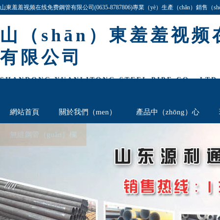
山東羞羞视频在线免费鋼管有限公司(0635-8787806)專業（yè）生產（chǎn）銷售（
27simn等,公司產品規格齊全,價格最（zuì）低,歡迎谘詢與洽談!
山（shān）東羞羞视
有限公司
SHANDONG YUANLITONG STEEL PIPE CO., LTD
網站首頁
關於我們（men）
產品中（zhōng）心
無縫鋼管（guǎn）欄
厚壁鋼管（guǎn）欄
聯係我們