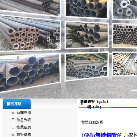
無縫鋼管（guǎn）
欄目導航
欄（lán）
新聞導航
信息列表
雙擊自動滾屏
推薦信息
16Mn無縫鋼管
的力學性
鋼管價格