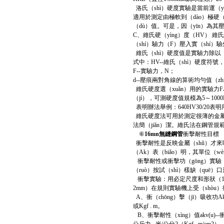
洛氏（shì）硬度實驗是當前運（y
適用於測定由極軟到（dào）極硬
（dù）值。可是，因（yīn）為
C、維氏硬（yìng）度（HV）
（shí）驗力（F）壓入實（shí）
維氏（shì）硬度值是實驗力除以
式中：HV--維氏（shì）硬度符號，N
F--實驗力，N；
d--壓痕兩對角線的算術均勻值（zh
維氏硬度選（xuǎn）用的實驗力F為5（49
（jí），可測硬度值規模為5～1000
表明辦法舉例：640HV30/20表明用
維氏硬度法可用於測定很薄的金屬
法簡（jiǎn）潔。維氏法在鋼管規範
⑥
16mn無縫鋼管
衝擊耐性目標
衝擊耐性是反映金屬（shǔ）才來哦對
（Ak）表（biǎo）明，其單位（wè
衝擊耐性或衝擊功（gōng）實驗
（ruò）按試（shì）樣缺（quē
衝擊實驗：用必定尺度和形狀（10×1
2mm）在規則實驗機上受（shòu）
A、衝（chōng）擊（jī）吸收
或Kgf . m。
B、衝擊耐性（xìng）值akv(u