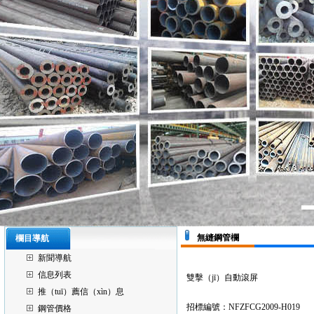
無縫鋼管欄
欄目導航
新聞導航
信息列表
雙擊（jī）自動滾屏
推（tuī）薦信（xìn）息
招標編號：NFZFCG2009-H019
鋼管價格