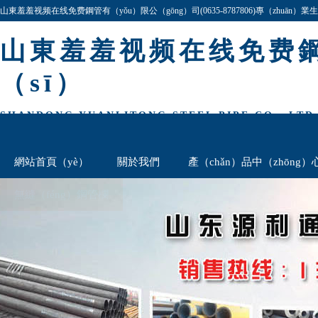
山東羞羞视频在线免费鋼管有（yǒu）限公（gōng）司(0635-8787806)專（zhuā
16Mn、40Cr、27simn等,公司產品規格齊全,價格最低,歡（huān）迎谘（zī）詢與洽談!
山東羞羞视频在线免费
（sī）
SHANDONG YUANLITONG STEEL PIPE CO., LTD
網站首頁（yè）
關於我們
產（chǎn）品中（zhōng）
無縫（féng）鋼管欄
厚（hòu）壁鋼管欄
聯係我們（m