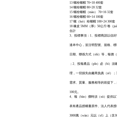
13 螺栓螺帽 70×18 400套
14 螺栓螺帽 80×20 32套
15 螺栓螺帽（mào） 70×16 32套
16 螺栓螺帽 60×14 100套
17 螺（luó）栓螺帽 100×24 300套
18 橡皮 5MM（厚）50公斤/卷（juà
合計
3、投標事項：1、投標商請以信
達本中心，並注明型號、規格、標準配置
日期、聯係方式（shì）等，報價（
；2、投報產品（pǐn）必（bì）
理，一切損失由廠商負責（zé）；3
需求、質量、服務相等的前提下，
100元。
4、報（bào）價時須（xū）提
表有產品授權書原件、法人代表授權
3000萬（wàn）元以（yǐ）上（含