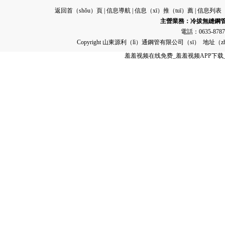
返回首（shǒu）頁
|
信息導航
|
信息（xī）推（tuī）薦
|
信息列表（b
主營業務：
冷拔無縫鋼
電話：0635-8787
Copyright 山東源利（lì）通鋼管有限公司（sī） 地址
羞羞视频在线免费_羞羞视频APP下载