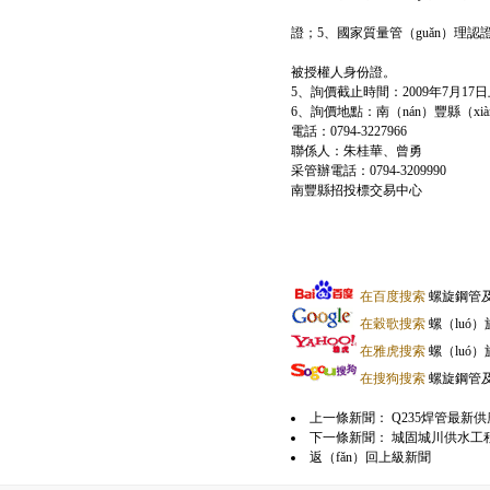
證；5、國家質量管（guǎn）理認
被授權人身份證。
5、詢價截止時間：2009年7月17日上
6、詢價地點：南（nán）豐縣（x
電話：0794-3227966
聯係人：朱桂華、曾勇
采管辦電話：0794-3209990
南豐縣招投標交易中心
在百度搜索
螺旋鋼管
在穀歌搜索
螺（luó）
在雅虎搜索
螺（luó
在搜狗搜索
螺旋鋼管
上一條新聞：
Q235焊管最新供
下一條新聞：
城固城川供水工程項
返（fǎn）回上級新聞