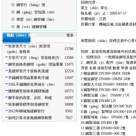
招標代理：-
鋼管行（háng）情
業主（zhǔ）單位：-
鋼（gāng）管知識（shí）
報名截（jié）止：2009-07-17
所屬地區：江西
厚壁（bì）鋼管欄（lán）
所屬行業：機械設備,冶金礦產原
無（wú）縫鋼管欄
熱點（diǎn）排行
更多
>>>>
南豐縣招（zhāo）投標交易中心
矩形管尺寸（cùn）|矩形管
15786
（guǎn）規格表
招標，歡迎有相應資格條件的供應商
1、招標項目：一批螺旋鋼管及配
方管尺寸|方（fāng）管規格表|方
13569
2、鋼管及（jí）配件（jiàn）報價
鋼管規格表|鋼管（guǎn）理論重量
12475
序號 名稱 規格型號 數量 單價 金
直縫焊管尺寸規格表|直縫
12224
1 螺旋鋼管 DN300×8MM 100米
不鏽鋼管理論重量表|不鏽
12047
2 螺旋鋼管 DN600×10MM 24米
316L不鏽鋼的化學成分（fèn）
10595
3 鋼製大小頭 DN600×300MM 3隻
4 鋼製彎頭 DN300×90O 2隻
國標鋼管規格表|國標無縫
10573
5 鋼製法蘭（lán） DN600 17片
腳手架的高度、步距、和縱
10287
6 鋼製法蘭 DN400 1片
矩形鋼管標準|矩形鋼管常
10099
7 鋼（gāng）製法蘭 DN300 36片
2012年聊城無縫鋼管行
8562
8 鋼（gāng）製彎頭 DN300×450 4
9 鋼製堵板（bǎn） DN600 1隻（zh
如何計算冷拔無縫鋼管耐壓
7027
10 鋼製堵板 DN400 1隻
11 鋼製三通 DN600×600 2隻
12 鋼製三通 DN600×400 1隻